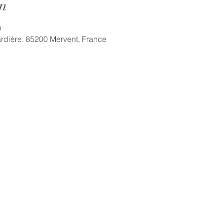
n
0
ardière, 85200 Mervent, France