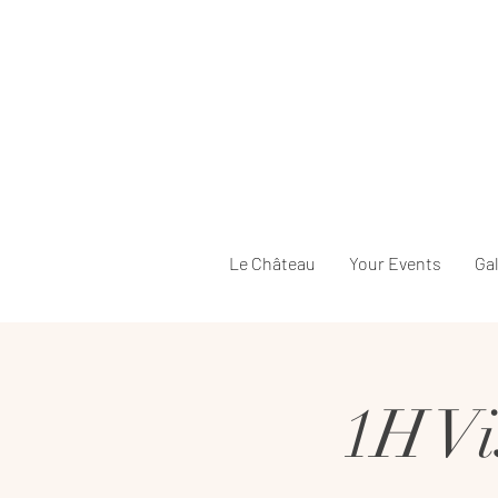
Le Château
Your Events
Gal
1H Vi