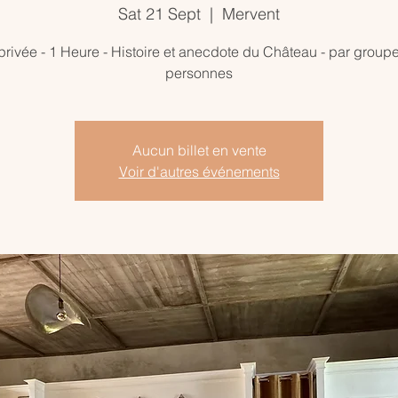
Sat 21 Sept
  |  
Mervent
 privée - 1 Heure - Histoire et anecdote du Château - par group
personnes
Aucun billet en vente
Voir d'autres événements